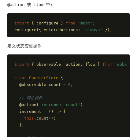
@action 或 flow 中:
import
 { configure } 
from
'mobx'
;
configure({ 
enforceActions
: 
'always'
 });
定义状态变更操作
import
 { observable, action, flow } 
from
'mobx'
;
class
CounterStore
{
  @observable count = 
0
;
// 同步操作
  @action(
'increment count'
)
  increment = 
()
 =>
 {
this
.count++;
  };