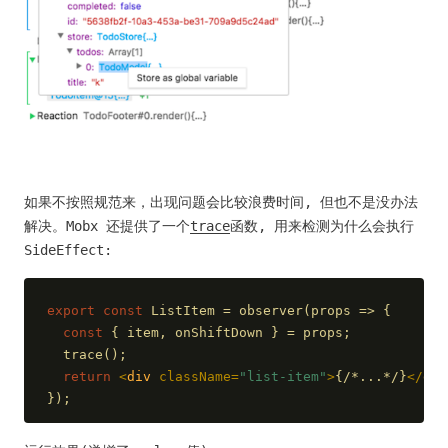
如果不按照规范来，出现问题会比较浪费时间, 但也不是没办法
解决。Mobx 还提供了一个
trace
函数, 用来检测为什么会执行
SideEffect:
export
const
 ListItem = observer(
props
 =>
 {
const
 { item, onShiftDown } = props;
  trace();
return
<
div
className
=
"list-item"
>
{/*...*/}
</
div
});