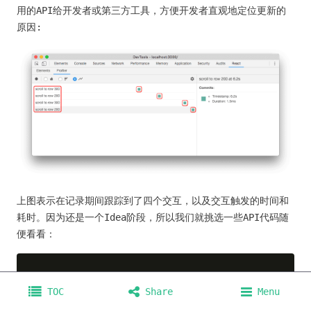
用的API给开发者或第三方工具，方便开发者直观地定位更新的
原因:
上图表示在记录期间跟踪到了四个交互，以及交互触发的时间和
耗时。因为还是一个Idea阶段，所以我们就挑选一些API代码随
便看看：
/** 跟踪状态变更 **/
import
 { unstable_trace 
as
 trace } 
from
"scheduler
TOC
Share
Menu