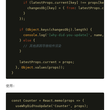
if
 (latestProps.current[key] !== props[key])
        changesObj[key] = { 
from
: latestProps.curr
      }
    });
if
 (
Object
.keys(changesObj).length) {
console
.log(
'[why-did-you-update]'
, name, ch
    } 
else
 {
// 其他原因导致组件渲染
    }
    latestProps.current = props;
  }, 
Object
.values(props));
}
使用:
const Counter = React.memo(props => {
  useWhyDidYouUpdate('Counter', props);