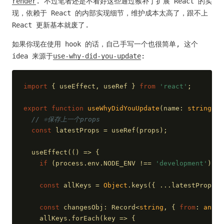
render
. 不过笔者还是不看好这些通过猴补丁扩展 React 的实
现，依赖于 React 的内部实现细节，维护成本太高了，跟不上
React 更新基本就废了.
如果你现在使用 hook 的话，自己手写一个也很简单, 这个
idea 来源于
use-why-did-you-update
:
import
 { useEffect, useRef } 
from
'react'
;
export
function
useWhyDidYouUpdate
(
name: 
string
, p
// ⚛️保存上一个props
const
 latestProps = useRef(props);
  useEffect(
()
 =>
 {
if
 (process.env.NODE_ENV !== 
'development'
) 
re
const
 allKeys = 
Object
.keys({ ...latestProps.c
const
 changesObj: Record<
string
, { 
from
: 
any
; 
    allKeys.forEach(
key
 =>
 {