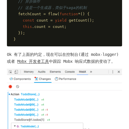
// 异步操作
// 这是一个生成器，类似于saga的机制
  fetchCount = flow(
function
*(
) 
{
const
 count = 
yield
 getCount();
this
.count = count;
  });
}
Ok 有了上面的约定，现在可以在控制台(通过 mobx-logger)
或者
Mobx 开发者工具
中跟踪 Mobx 响应式数据的变动了。