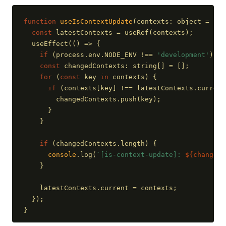
function
useIsContextUpdate
(
contexts: object = {}
)
const
 latestContexts = useRef(contexts);
  useEffect(
()
 =>
 {
if
 (process.env.NODE_ENV !== 
'development'
) 
re
const
 changedContexts: string[] = [];
for
 (
const
 key 
in
 contexts) {
if
 (contexts[key] !== latestContexts.current
        changedContexts.push(key);
      }
    }
if
 (changedContexts.length) {
console
.log(
`[is-context-update]: 
${changedC
    }
    latestContexts.current = contexts;
  });
}