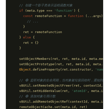
// 创建一个影子类表示远程函数对象
if
 (meta.type === 
'function'
) {
const
 remoteFunction = 
function
 (
...args
) 
{
// ...
      }
      ret = remoteFunction
    } 
else
 {
      ret = {}
    }
    setObjectMembers(ret, ret, meta.id, meta.membe
    setObjectPrototype(ret, ret, meta.id, meta.pro
Object
.defineProperty(ret.constructor, 
'name'
,
// 🔴 监听对象的生命周期，当对象被垃圾回收时，通知到主
    v8Util.setRemoteObjectFreer(ret, contextId, me
    v8Util.setHiddenValue(ret, 
'atomId'
, meta.id)
// 🔴 添加对象引用计数
    v8Util.addRemoteObjectRef(contextId, meta.id)
    remoteObjectCache.set(meta.id, ret)