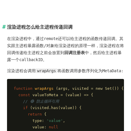
渲染进程怎么给主进程传递回调
在渲染进程中，通过remote还可以给主进程的函数传递回调。其
实跟主进程暴露函数/对象给渲染进程的原理一样，渲染进程在将
回调传递给主进程之前会放置到
回调注册表
中，然后给主进程暴
露一个callbackID。
渲染进程会调用
wrapArgs
将函数调用参数序列化为MetaData:
function
wrapArgs
 (
args, visited = new Set(
)) 
{
const
 valueToMeta = 
(
value
) =>
 {
// 🔴 防止循环引用
if
 (visited.has(value)) {
return
 {
        type: 
'value'
,
        value: 
null