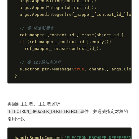
  args.AppendString(context_id_);
  args.AppendInteger(object_id_);
  args.AppendInteger(ref_mapper_[context_id_][obje
// 🔴 清空引用表
  ref_mapper_[context_id_].erase(object_id_);
if
 (ref_mapper_[context_id_].empty())
    ref_mapper_.erase(context_id_);
// 🔴 ipc通知主进程
  electron_ptr->Message(
true
, channel, args.Clone(
}
再回到主进程, 主进程监听
ELECTRON_BROWSER_DEREFERENCE
事件，并递减指定对象的
引用计数：
handleRemoteCommand(
'ELECTRON_BROWSER_DEREFERENCE'