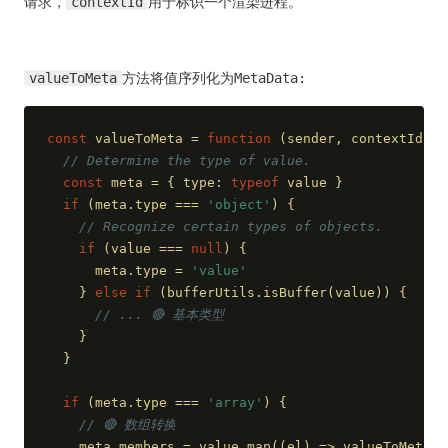
请求，
contextId
用于标识一个渲染进程。
valueToMeta
方法将值序列化为MetaData:
const
 valueToMeta = 
function
 (
sender, contextId, v
// Determine the type of value.
const
 meta = { 
type
: 
typeof
 value }
if
 (meta.type === 
'object'
) {
// Recognize certain types of objects.
if
 (value === 
null
) {
      meta.type = 
'value'
    } 
else
if
 (bufferUtils.isBuffer(value)) {
// ... 🔴 基本类型
    }
  }
if
 (meta.type === 
'array'
) {
// 🔴 数组转换
    meta.members = value.map(
(
el
) =>
 valueToMeta(s