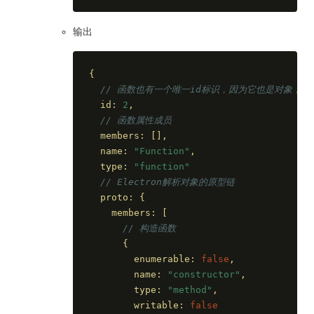
输出
{
// 函数也有一个唯一id标识，因为它也是对象，
  id: 
2
,
// 函数属性成员
  members: [],
  name: 
"Function"
,
  type: 
"function"
// Electron解析对象的原型链
  proto: {
    members: [
// 构造函数
      {
        enumerable: 
false
,
        name: 
"constructor"
,
        type: 
"method"
,
        writable: 
false