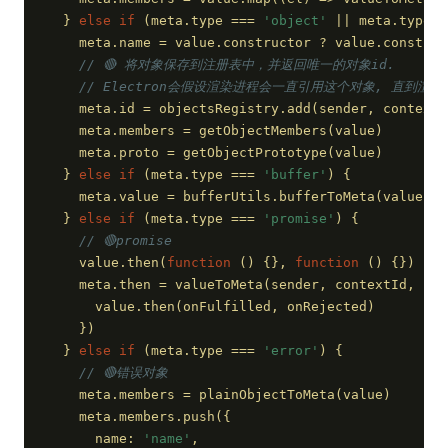
  } 
else
if
 (meta.type === 
'object'
 || meta.type =
    meta.name = value.constructor ? value.construc
// 🔴 将对象保存到注册表中，并返回唯一的对象id.
// Electron会假设渲染进程会一直引用这个对象, 直到渲
    meta.id = objectsRegistry.add(sender, contextI
    meta.members = getObjectMembers(value)
    meta.proto = getObjectPrototype(value)
  } 
else
if
 (meta.type === 
'buffer'
) {
    meta.value = bufferUtils.bufferToMeta(value)
  } 
else
if
 (meta.type === 
'promise'
) {
// 🔴promise
    value.then(
function
 (
) 
{}, 
function
 (
) 
{})
    meta.then = valueToMeta(sender, contextId, 
fun
      value.then(onFulfilled, onRejected)
    })
  } 
else
if
 (meta.type === 
'error'
) {
// 🔴错误对象
    meta.members = plainObjectToMeta(value)
    meta.members.push({
      name: 
'name'
,