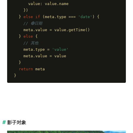
      value: value.name
    })
  } 
else
if
 (meta.type === 
'date'
) {
// 🔴日期
    meta.value = value.getTime()
  } 
else
 {
// 其他
    meta.type = 
'value'
    meta.value = value
  }
return
 meta
}
影子对象