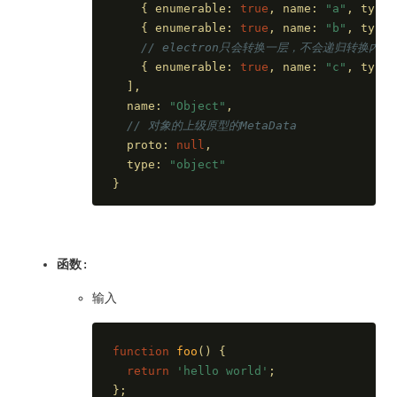
    { 
enumerable
: 
true
, 
name
: 
"a"
, 
type
:
    { 
enumerable
: 
true
, 
name
: 
"b"
, 
type
:
// electron只会转换一层，不会递归转换内嵌
    { 
enumerable
: 
true
, 
name
: 
"c"
, 
type
:
  ],
  name: 
"Object"
,
// 对象的上级原型的MetaData
  proto: 
null
,
  type: 
"object"
}
函数
:
输入
function
foo
(
) 
{
return
'hello world'
;
};