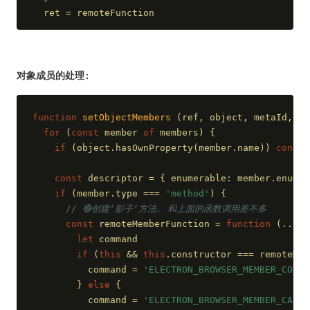
  ret = remoteFunction
对象成员的处理
:
function
setObjectMembers
 (
ref, object, metaId, me
for
 (
const
 member 
of
 members) {
if
 (object.hasOwnProperty(member.name)) 
contin
const
 descriptor = { 
enumerable
: member.enumer
if
 (member.type === 
'method'
) {
// 🔴创建‘影子’方法. 和上面的函数调用差不多
const
 remoteMemberFunction = 
function
 (
...ar
let
 command
if
 (
this
 && 
this
.constructor === remoteMem
          command = 
'ELECTRON_BROWSER_MEMBER_CONST
        } 
else
 {
          command = 
'ELECTRON_BROWSER_MEMBER_CALL'