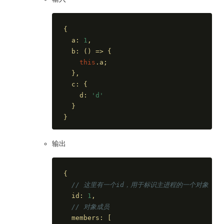
{
  a: 
1
,
  b: 
()
 =>
 {
this
.a;
  },
  c: {
    d: 
'd'
  }
}
输出
{
// 这里有一个id，用于标识主进程的一个对象
  id: 
1
,
// 对象成员
  members: [