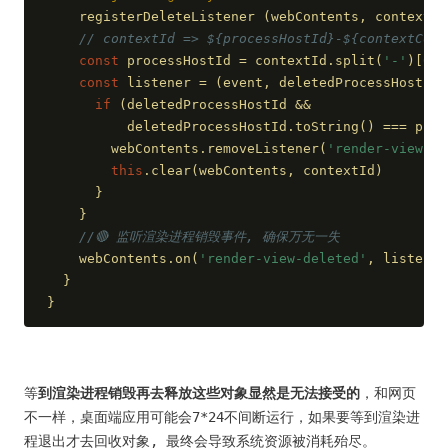
    registerDeleteListener (webContents, contextId
// contextId => ${processHostId}-${contextCoun
const
 processHostId = contextId.split(
'-'
)[
0
]
const
 listener = 
(
event, deletedProcessHostId
)
if
 (deletedProcessHostId &&
          deletedProcessHostId.toString() === proc
        webContents.removeListener(
'render-view-de
this
.clear(webContents, contextId)
      }
    }
//🔴 监听渲染进程销毁事件, 确保万无一失
    webContents.on(
'render-view-deleted'
, listener
  }
}
等
到渲染进程销毁再去释放这些对象显然是无法接受的
，和网页
不一样，桌面端应用可能会7*24不间断运行，如果要等到渲染进
程退出才去回收对象, 最终会导致系统资源被消耗殆尽。