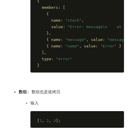
{
  members: [
    {
      name: 
"stack"
,
      value: 
"Error: message\n    at O
    },
    { 
name
: 
"message"
, 
value
: 
"message"
 
    { 
name
: 
"name"
, 
value
: 
"Error"
 }
  ],
  type: 
"error"
}
数组
: 数组也是值拷贝
输入
[
1
, 
2
, 
3
];