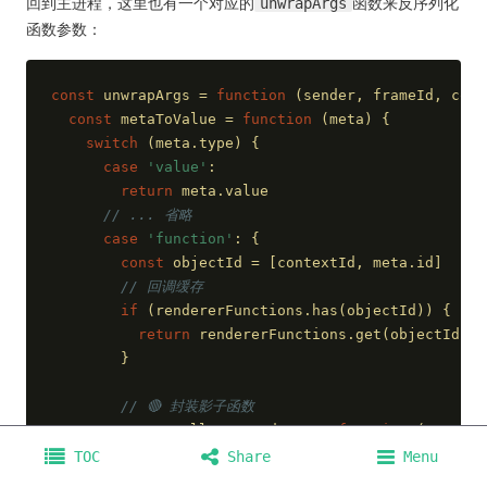
回到主进程，这里也有一个对应的
unwrapArgs
函数来反序列化
函数参数：
const
 unwrapArgs = 
function
 (
sender, frameId, cont
const
 metaToValue = 
function
 (
meta
) 
{
switch
 (meta.type) {
case
'value'
:
return
 meta.value
// ... 省略
case
'function'
: {
const
 objectId = [contextId, meta.id]
// 回调缓存
if
 (rendererFunctions.has(objectId)) {
return
 rendererFunctions.get(objectId)
        }
// 🔴 封装影子函数
const
 callIntoRenderer = 
function
 (
...args
let
 succeed = 
false
TOC
Share
Menu
if
 (!sender.isDestroyed()) {