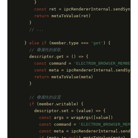
        }
const
 ret = ipcRendererInternal.sendSync(c
return
 metaToValue(ret)
      }
// ...
    } 
else
if
 (member.type === 
'get'
) {
// 🔴属性的获取
      descriptor.get = 
()
 =>
 {
const
 command = 
'ELECTRON_BROWSER_MEMBER_G
const
 meta = ipcRendererInternal.sendSync(
return
 metaToValue(meta)
      }
// 🔴属性的设置
if
 (member.writable) {
        descriptor.set = 
(
value
) =>
 {
const
 args = wrapArgs([value])
const
 command = 
'ELECTRON_BROWSER_MEMBER
const
 meta = ipcRendererInternal.sendSyn
if
 (meta != 
null
) metaToValue(meta)