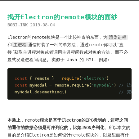
揭开Electron的remote模块的面纱
BOBI.INK
2019-08-04
Electron的remote模块是一个比较神奇的东西，为
渲染进程
和
主进程
通信封装了一种简单方法，通过remote你可以’直
接’获取主进程对象或者调用主进程函数或对象的方法, 而不必
显式发送进程间消息, 类似于 Java 的 RMI. 例如:
const
 { remote } = 
require
(
'electron'
)
const
 myModal = remote.require(
'myModal'
) 
// 让主
myModal.dosomething()                     
// 调用
本质上，remote模块是基于Electron的IPC机制的，进程之间
的通信的数据必须是可序列化的，比如JSON序列化
。所以本文的
目的是介绍Electron是如何设计remote模块的，以及里面有什