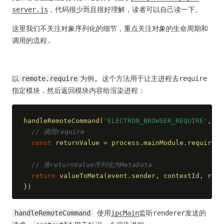
server.js
，代码很少而且很好理解，读者可以自己读一下。
这里我们不关注对象序列化的细节，重点关注对象的生命周期和
调用的流程.
以
remote.require
为例, 这个方法用于让主进程去require
指定模块，然后返回模块内容给渲染进程：
handleRemoteCommand(
'ELECTRON_BROWSER_REQUIRE'
, 
fu
// 调用require
const
 returnValue = process.mainModule.require(m
// 将returnValue序列化为MetaData
return
 valueToMeta(event.sender, contextId, retu
})
handleRemoteCommand
使用
ipcMain
监听renderer发送的