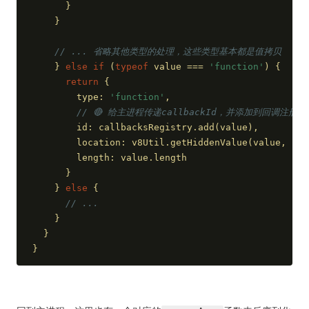
      }
    }
// ... 省略其他类型的处理，这些类型基本都是值拷贝
    } 
else
if
 (
typeof
 value === 
'function'
) {
return
 {
        type: 
'function'
,
// 🔴 给主进程传递callbackId，并添加到回调注册表
        id: callbacksRegistry.add(value),
        location: v8Util.getHiddenValue(value, 
'lo
        length: value.length
      }
    } 
else
 {
// ...
    }
  }
}