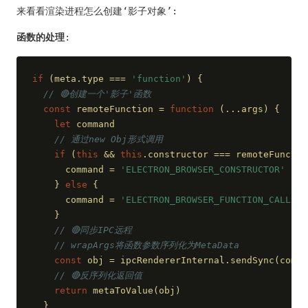
来看看渲染进程怎么创建‘影子对象’:
函数的处理
:
if
 (meta.type === 
'function'
) {
// 🔴创建一个'影子'函数
const
 remoteFunction = 
function
 (
...args
) 
{
let
 command
// 通过new Obj形式调用
if
 (
this
 && 
this
.constructor === remoteFunctio
      command = 
'ELECTRON_BROWSER_CONSTRUCTOR'
    } 
else
 {
      command = 
'ELECTRON_BROWSER_FUNCTION_CALL'
    }
// 🔴同步IPC远程
// wrapArgs将函数参数序列化为MetaData
const
 obj = ipcRendererInternal.sendSync(comma
// 🔴反序列化返回值
return
 metaToValue(obj)
  }