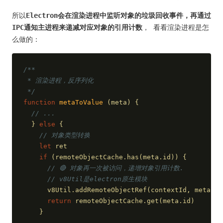
所以
Electron会在渲染进程中监听对象的垃圾回收事件，再通过
IPC通知主进程来递减对应对象的引用计数
， 看看渲染进程是怎
么做的：
/**
 * 渲染进程，反序列化
 */
function
metaToValue
 (
meta
) 
{
// ...
  } 
else
 {
// 对象类型转换
let
 ret
if
 (remoteObjectCache.has(meta.id)) {
// 🔴 对象再一次被访问，递增对象引用计数. 
// v8Util是electron原生模块
      v8Util.addRemoteObjectRef(contextId, meta.id
return
 remoteObjectCache.get(meta.id)
    }