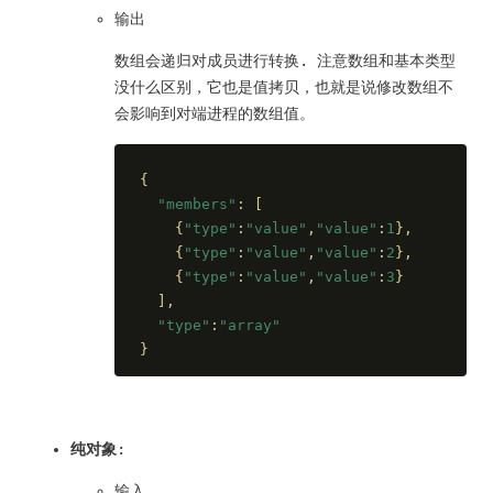
输出
数组会递归对成员进行转换. 注意数组和基本类型
没什么区别，它也是值拷贝，也就是说修改数组不
会影响到对端进程的数组值。
{
"members"
: [
    {
"type"
:
"value"
,
"value"
:
1
},
    {
"type"
:
"value"
,
"value"
:
2
},
    {
"type"
:
"value"
,
"value"
:
3
}
  ],
"type"
:
"array"
}
纯对象
:
输入