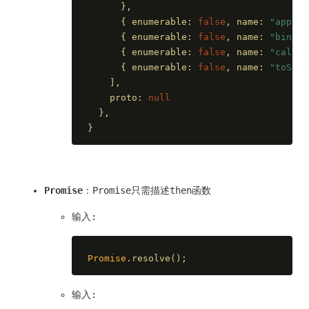
      },
      { 
enumerable
: 
false
, 
name
: 
"apply"
      { 
enumerable
: 
false
, 
name
: 
"bind"
,
      { 
enumerable
: 
false
, 
name
: 
"call"
,
      { 
enumerable
: 
false
, 
name
: 
"toStri
    ],
    proto: 
null
  },
}
Promise
：Promise只需描述then函数
输入:
Promise
.resolve();
输入: