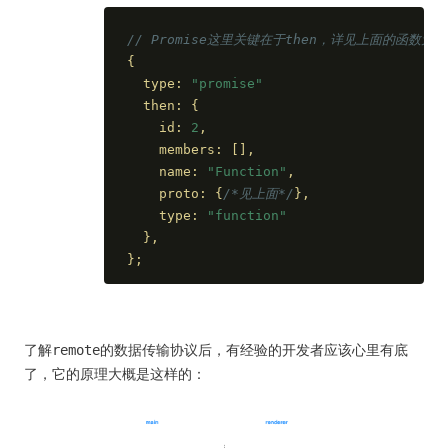
// Promise这里关键在于then，详见上面的函数元
{
  type: 
"promise"
  then: {
    id: 
2
,
    members: [],
    name: 
"Function"
,
    proto: {
/*见上面*/
},
    type: 
"function"
  },
};
了解remote的数据传输协议后，有经验的开发者应该心里有底
了，它的原理大概是这样的：