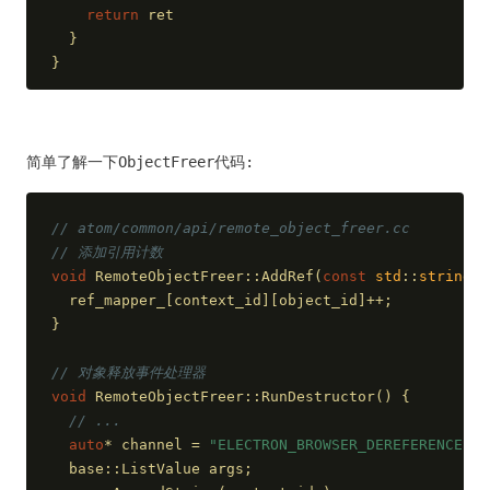
return
 ret
  }
}
简单了解一下ObjectFreer代码:
// atom/common/api/remote_object_freer.cc
// 添加引用计数
void
 RemoteObjectFreer::AddRef(
const
std
::
string
& 
  ref_mapper_[context_id][object_id]++;
}
// 对象释放事件处理器
void
 RemoteObjectFreer::RunDestructor() {
// ...
auto
* channel = 
"ELECTRON_BROWSER_DEREFERENCE"
;
  base::ListValue args;