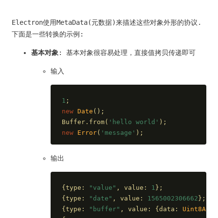
Electron使用MetaData(元数据)来描述这些对象外形的协议.
下面是一些转换的示例:
基本对象
: 基本对象很容易处理，直接值拷贝传递即可
输入
1
;
new
Date
();
Buffer.from(
'hello world'
);
new
Error
(
'message'
);
输出
{
type
: 
"value"
, 
value
: 
1
};
{
type
: 
"date"
, 
value
: 
1565002306662
};  
{
type
: 
"buffer"
, 
value
: {
data
: 
Uint8Arra