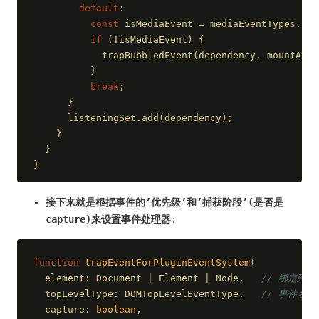
default
:
const
 isMediaEvent = mediaEventTypes.ind
if
 (!isMediaEvent) {
            trapBubbledEvent(dependency, mountAt);
          }
break
;
      }
      listeningSet.add(dependency);               
    }
  }
}
接下来就是根据事件的’优先级’和’捕获阶段’(是否是
capture)来设置事件处理器
:
function
trapEventForPluginEventSystem
(
  element: Document | Element | Node,   
// 绑定到元
  topLevelType: DOMTopLevelEventType,   
// 事件名称
  capture: 
boolean
,