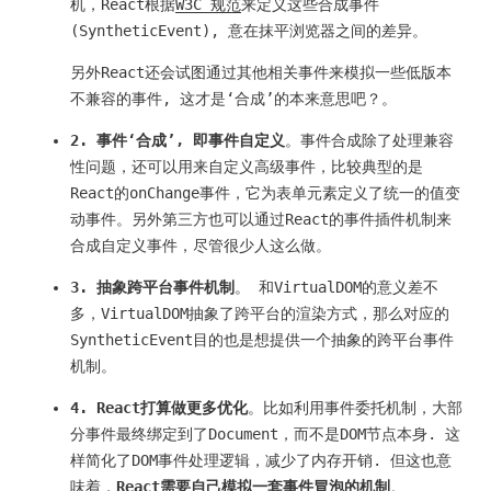
机，React根据
W3C 规范
来定义这些合成事件
(SyntheticEvent), 意在抹平浏览器之间的差异。
另外React还会试图通过其他相关事件来模拟一些低版本
不兼容的事件, 这才是‘合成’的本来意思吧？。
2. 事件‘合成’, 即事件自定义
。事件合成除了处理兼容
性问题，还可以用来自定义高级事件，比较典型的是
React的onChange事件，它为表单元素定义了统一的值变
动事件。另外第三方也可以通过React的事件插件机制来
合成自定义事件，尽管很少人这么做。
3. 抽象跨平台事件机制
。 和VirtualDOM的意义差不
多，VirtualDOM抽象了跨平台的渲染方式，那么对应的
SyntheticEvent目的也是想提供一个抽象的跨平台事件
机制。
4. React打算做更多优化
。比如利用事件委托机制，大部
分事件最终绑定到了Document，而不是DOM节点本身. 这
样简化了DOM事件处理逻辑，减少了内存开销. 但这也意
味着，
React需要自己模拟一套事件冒泡的机制
。