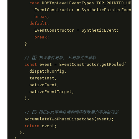
case
 DOMTopLevelEventTypes.TOP_POINTER_UP:
        EventConstructor = SyntheticPointerEvent;
break
;
default
:
        EventConstructor = SyntheticEvent;
break
;
    }
// 2️⃣ 构造事件对象, 从对象池中获取
const
 event = EventConstructor.getPooled(
      dispatchConfig,
      targetInst,
      nativeEvent,
      nativeEventTarget,
    );
// 3️⃣ 根据DOM事件传播的顺序获取用户事件处理器
    accumulateTwoPhaseDispatches(event);
return
 event;
  },