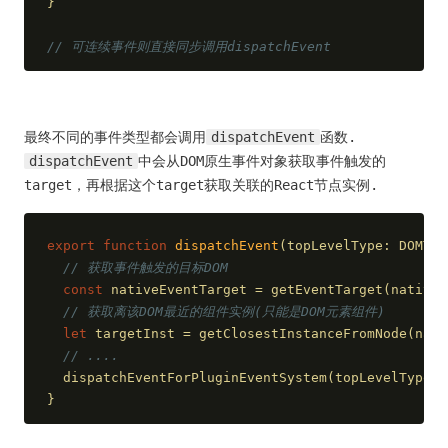
}
// 可连续事件则直接同步调用dispatchEvent
最终不同的事件类型都会调用
dispatchEvent
函数.
dispatchEvent
中会从DOM原生事件对象获取事件触发的
target，再根据这个target获取关联的React节点实例.
export
function
dispatchEvent
(
topLevelType: DOMTop
// 获取事件触发的目标DOM
const
 nativeEventTarget = getEventTarget(nativeE
// 获取离该DOM最近的组件实例(只能是DOM元素组件)
let
 targetInst = getClosestInstanceFromNode(nati
// ....
  dispatchEventForPluginEventSystem(topLevelType, 
}