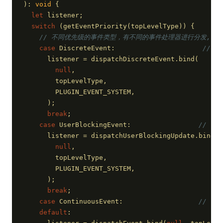
): 
void
{
let
 listener;
switch
 (getEventPriority(topLevelType)) {
// 不同优先级的事件类型，有不同的事件处理器进行分发, 
case
 DiscreteEvent:                      
// ⚛
      listener = dispatchDiscreteEvent.bind(
null
,
        topLevelType,
        PLUGIN_EVENT_SYSTEM,
      );
break
;
case
 UserBlockingEvent:                 
// ⚛
      listener = dispatchUserBlockingUpdate.bind(
null
,
        topLevelType,
        PLUGIN_EVENT_SYSTEM,
      );
break
;
case
 ContinuousEvent:                   
// ⚛️
default
: