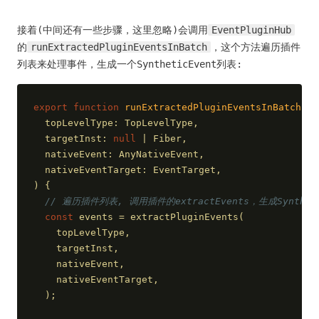
接着(中间还有一些步骤，这里忽略)会调用
EventPluginHub
的
runExtractedPluginEventsInBatch
，这个方法遍历插件
列表来处理事件，生成一个SyntheticEvent列表:
export
function
runExtractedPluginEventsInBatch
(
  topLevelType: TopLevelType,
  targetInst: 
null
 | Fiber,
  nativeEvent: AnyNativeEvent,
  nativeEventTarget: EventTarget,
) 
{
// 遍历插件列表, 调用插件的extractEvents，生成Synthet
const
 events = extractPluginEvents(
    topLevelType,
    targetInst,
    nativeEvent,
    nativeEventTarget,
  );