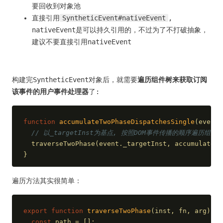
要回收到对象池
直接引用
SyntheticEvent#nativeEvent
,
nativeEvent是可以持久引用的，不过为了不打破抽象，
建议不要直接引用nativeEvent
构建完SyntheticEvent对象后，就需要
遍历组件树来获取订阅
该事件的用户事件处理器
了:
function
accumulateTwoPhaseDispatchesSingle
(
event
)
// 以_targetInst为基点, 按照DOM事件传播的顺序遍历组件
  traverseTwoPhase(event._targetInst, accumulateDi
}
遍历方法其实很简单：
export
function
traverseTwoPhase
(
inst, fn, arg
) 
{
const
 path = [];