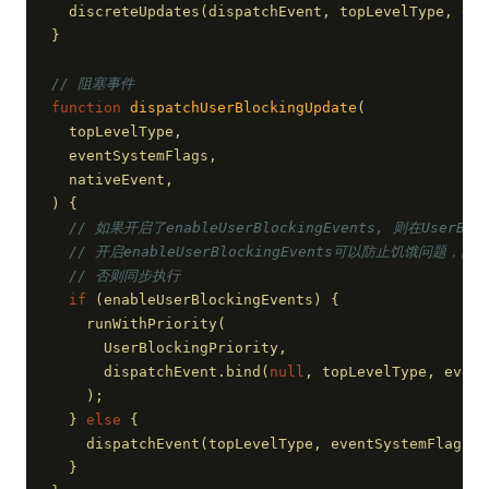
  discreteUpdates(dispatchEvent, topLevelType, eve
}
// 阻塞事件
function
dispatchUserBlockingUpdate
(
  topLevelType,
  eventSystemFlags,
  nativeEvent,
) 
{
// 如果开启了enableUserBlockingEvents, 则在UserB
// 开启enableUserBlockingEvents可以防止饥饿问题，
// 否则同步执行
if
 (enableUserBlockingEvents) {
    runWithPriority(
      UserBlockingPriority,
      dispatchEvent.bind(
null
, topLevelType, event
    );
  } 
else
 {
    dispatchEvent(topLevelType, eventSystemFlags, 
  }