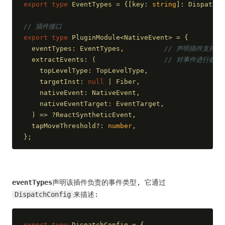
export
type
 EventTypes = {[key: 
string
]: DispatchC
// 插件接口
export
type
 PluginModule<NativeEvent> = {
  eventTypes: EventTypes,          
// 声明插件支持的
  extractEvents: (                 
// 对事件进行处
    topLevelType: TopLevelType,
    targetInst: 
null
 | Fiber,
    nativeEvent: NativeEvent,
    nativeEventTarget: EventTarget,
  ) => ?ReactSyntheticEvent,
  tapMoveThreshold?: 
number
,
};
eventTypes
声明该插件负责的事件类型, 它通过
DispatchConfig
来描述:
export
type
 DispatchConfig = {