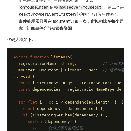
个就是上文提到的’事件依赖列表’, 比如
onMouseEnter
依赖
mouseover/mouseout
; 第二个是
ReactBrowserEventEmitter维护的’已订阅事件表’。
事件处理器只需在Document订阅一次，所以相比在每个元
素上订阅事件会节省很多资源
.
代码大概如下:
export
function
listenTo
(
  registrationName: 
string
,           
// 注册名称，如
  mountAt: Document | Element | Node, 
// 组件树容器，
): 
void
{
const
 listeningSet = getListeningSetForElement(m
const
 dependencies = registrationNameDependencie
for
 (
let
 i = 
0
; i < dependencies.length; i++) {
const
 dependency = dependencies[i];
if
 (!listeningSet.has(dependency)) {          
switch
 (dependency) {
// ... 特殊的事件监听处理