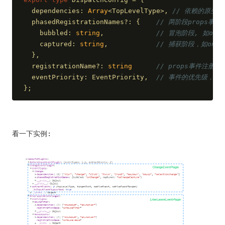
  dependencies: 
Array
<TopLevelType>, 
// 依赖的原生事
  phasedRegistrationNames?: {    
// 两阶段props事
    bubbled: 
string
,             
// 冒泡阶段, 如onCl
    captured: 
string
,            
// 捕获阶段，如onCli
  },
  registrationName?: 
string
// props事件注册名称
  eventPriority: EventPriority,  
// 事件的优先级，上
};
看一下实例: