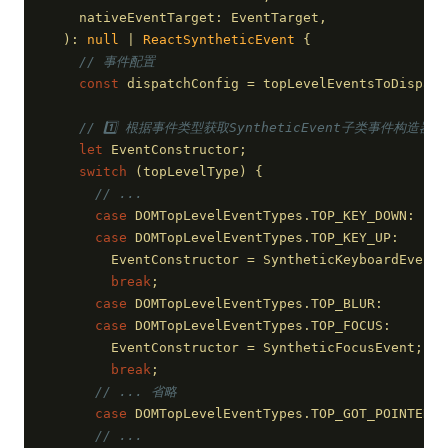
    nativeEventTarget: EventTarget,
): 
null
 | 
ReactSyntheticEvent
{
// 事件配置
const
 dispatchConfig = topLevelEventsToDispatc
// 1️⃣ 根据事件类型获取SyntheticEvent子类事件构造器
let
 EventConstructor;
switch
 (topLevelType) {
// ...
case
 DOMTopLevelEventTypes.TOP_KEY_DOWN:
case
 DOMTopLevelEventTypes.TOP_KEY_UP:
        EventConstructor = SyntheticKeyboardEvent;
break
;
case
 DOMTopLevelEventTypes.TOP_BLUR:
case
 DOMTopLevelEventTypes.TOP_FOCUS:
        EventConstructor = SyntheticFocusEvent;
break
;
// ... 省略
case
 DOMTopLevelEventTypes.TOP_GOT_POINTER_C
// ...