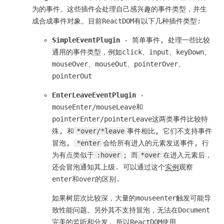
为的事件。这些插件会处理自己感兴趣的事件类型，并生
成合成事件对象。目前ReactDOM有以下几种插件类型:
SimpleEventPlugin
- 简单事件, 处理一些比较
通用的事件类型，例如click、input、keyDown、
mouseOver、mouseOut、pointerOver、
pointerOut
EnterLeaveEventPlugin
-
mouseEnter/mouseLeave和
pointerEnter/pointerLeave这两类事件比较特
殊, 和
*over/*leave
事件相比, 它们不支持事件
冒泡,
*enter
会给所有进入的元素发送事件, 行
为有点类似于
:hover
; 而
*over
在进入元素后，
还会冒泡通知其上级. 可以通过这个
实例
观察
enter和over的区别.
如果树层次比较深，大量的mouseenter触发可能导
致性能问题。另外其不支持冒泡，无法在Document
完美的监听和分发, 所以ReactDOM使用