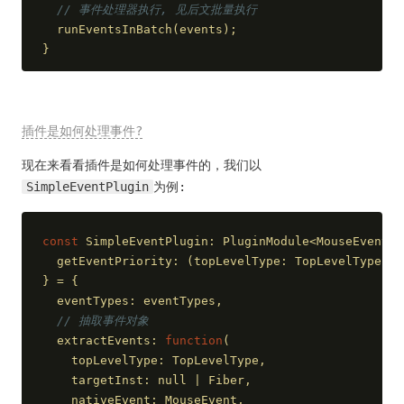
// 事件处理器执行, 见后文批量执行
  runEventsInBatch(events);
}
插件是如何处理事件?
现在来看看插件是如何处理事件的，我们以
SimpleEventPlugin
为例:
const
 SimpleEventPlugin: PluginModule<MouseEvent> 
  getEventPriority: 
(
topLevelType: TopLevelType
) =
} = {
  eventTypes: eventTypes,
// 抽取事件对象
  extractEvents: 
function
(
    topLevelType: TopLevelType,
    targetInst: null | Fiber,
    nativeEvent: MouseEvent,