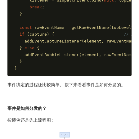
      listener = dispatchEvent.bind(
null
, topLevel
break
;
  }
const
 rawEventName = getRawEventName(topLevelTyp
if
 (capture) {                            
// 绑
    addEventCaptureListener(element, rawEventName,
  } 
else
 {
    addEventBubbleListener(element, rawEventName, 
  }
}
事件绑定的过程还比较简单, 接下来看看事件是如何分发的。
事件是如何分发的？
按惯例还是先上流程图: