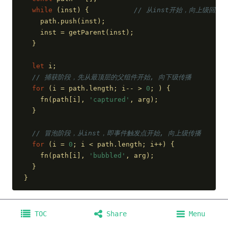
while
 (inst) {           
// 从inst开始，向上级回溯
    path.push(inst);
    inst = getParent(inst);
  }
let
 i;
// 捕获阶段，先从最顶层的父组件开始, 向下级传播
for
 (i = path.length; i-- > 
0
; ) {
    fn(path[i], 
'captured'
, arg);
  }
// 冒泡阶段，从inst，即事件触发点开始, 向上级传播
for
 (i = 
0
; i < path.length; i++) {
    fn(path[i], 
'bubbled'
, arg);
  }
}
accumulateDirectionalDispatches
函数则是简单查找当前
TOC
Share
Menu
节点是否有对应的事件处理器: