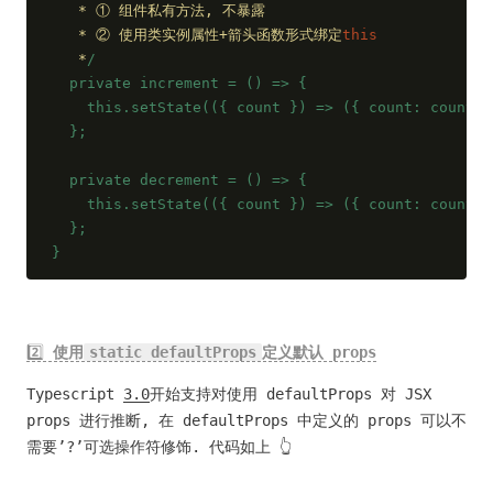
   * ① 组件私有方法, 不暴露
   * ② 使用类实例属性+箭头函数形式绑定
this
   *
/
  private increment = () => {
    this.setState(({ count }) => ({ count: count +
  };
  private decrement = () => {
    this.setState(({ count }) => ({ count: count -
  };
}
2️⃣
使用
static defaultProps
定义默认 props
Typescript
3.0
开始支持对使用 defaultProps 对 JSX
props 进行推断, 在 defaultProps 中定义的 props 可以不
需要’?’可选操作符修饰. 代码如上 👆