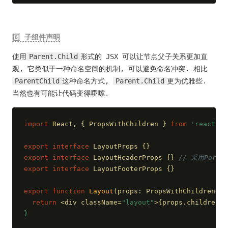
6️⃣
子组件声明
使用
Parent.Child
形式的 JSX 可以让节点父子关系更加直
观, 它类似于一种命名空间的机制, 可以避免命名冲突. 相比
ParentChild
这种命名方式,
Parent.Child
更为优雅些.
当然也有可能让代码变得啰嗦.
import
 React, { PropsWithChildren } 
from
'react'
;
export
interface
 LayoutProps {}
export
interface
 LayoutHeaderProps {} 
// 采用Paren
export
interface
 LayoutFooterProps {}
export
function
Layout
(
props: PropsWithChildren<La
return
 <div className=
"layout"
>{props.children}<
}