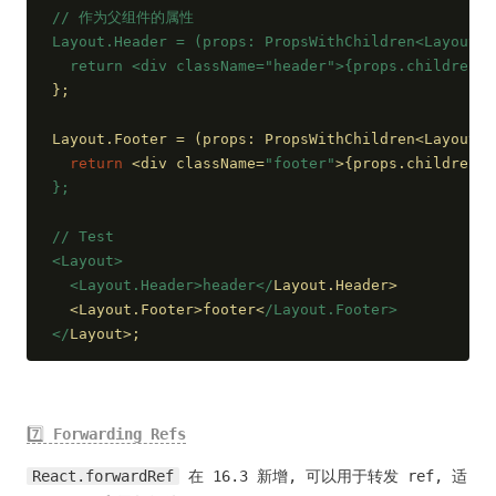
/
/ 作为父组件的属性
Layout.Header = (props: PropsWithChildren<LayoutHe
  return <div className="header">{props.children}<
};
Layout.Footer = 
(
props: PropsWithChildren<LayoutFo
return
 <div className=
"footer"
>{props.children}<
};
/
/ Test
<Layout>
  <Layout.Header>header</
Layout.Header>
  <Layout.Footer>footer<
/Layout.Footer>
</
Layout>;
7️⃣
Forwarding Refs
React.forwardRef
在 16.3 新增, 可以用于转发 ref, 适