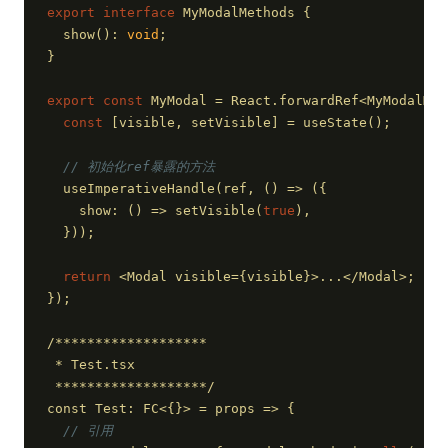
export
interface
 MyModalMethods {
  show(): 
void
;
}
export
const
 MyModal = React.forwardRef<MyModalMet
const
 [visible, setVisible] = useState(
);
// 初始化ref暴露的方法
  useImperativeHandle(
ref, (
) => (
{
    show: (
) => setVisible(
true
),
  }
)
);
return
 <Modal visible={visible}>...</Modal>;
}
);
/*******************
 * 
Test
.
tsx
 *******************/
const
Test
: 
FC
<{}> = 
props
 =>
 {
// 引用