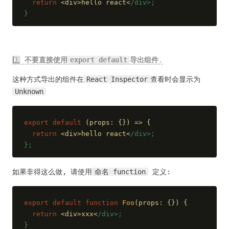
return
 <div>hello react<
/div>;
}
3️⃣
不要直接使用
export default
导出组件
.
这种方式导出的组件在
React Inspector
查看时会显示为
Unknown
export
default
 (props: {}) => {
return
 <div>hello react<
/div>;
};
如果非得这么做, 请使用
命名 function
定义:
export
default
function
Foo
(
props: {}
) 
{
return
 <div>xxx<
/div>;
}