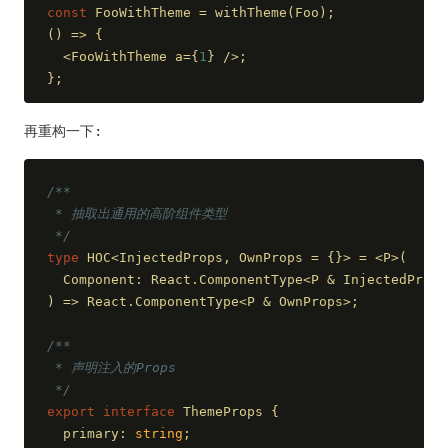
const
 FooWithTheme = withTheme(Foo);
() => {
  <FooWithTheme a={
1
} />;
};
再重构一下:
/**
 * 抽取出通用的高阶组件类型
 */
type
 HOC<InjectedProps, OwnProps = {}> = <P>(
  Component: React.ComponentType<P & InjectedProps
) => React.ComponentType<P & OwnProps>;
/**
 * 声明注入的Props
 */
export
interface
 ThemeProps {
  primary: 
string
;