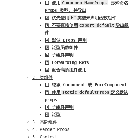
1️⃣
使用
ComponentNameProps
形式命名
Props 类型, 并导出
2️⃣
优先使用
FC
类型来声明函数组件
3️⃣
不要直接使用
export default
导出组
件
.
4️⃣
默认 props 声明
5️⃣
泛型函数组件
6️⃣
子组件声明
7️⃣
Forwarding Refs
8️⃣
配合高阶组件使用
2. 类组件
1️⃣
继承 Component 或 PureComponent
2️⃣
使用
static defaultProps
定义默认
props
3️⃣
子组件声明
4️⃣
泛型
3. 高阶组件
4. Render Props
5. Context