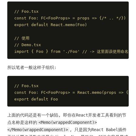
// Foo.tsx
const Foo: FC<FooProps> = props => {/* .. */})
export default React.memo(Foo)
// 使用
// Demo.tsx
import { Foo } from './Foo' // -> 这里面误使用命
所以笔者一般这样子组织:
// Foo.tsx
const Foo: FC<FooProps> = React.memo(props => {/* 
export default Foo
上面的代码还是有一个缺陷, 即你在React开发者工具看到的节
点名称是这样的
<Memo(wrappedComponent)>
</Memo(wrappedComponent)>
, 只是因为React Babel插件