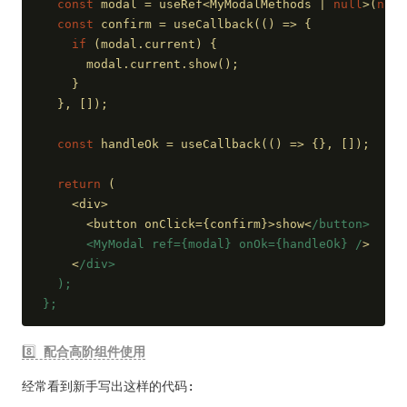
const
 modal = useRef<MyModalMethods | 
null
>(
null
const
 confirm = useCallback(
()
 =>
 {
if
 (modal.current) {
      modal.current.show();
    }
  }, []);
const
 handleOk = useCallback(
()
 =>
 {}, []);
return
 (
    <div>
      <button onClick={confirm}>show<
/button>
      <MyModal ref={modal} onOk={handleOk} /
>
    <
/div>
  );
};
8️⃣
配合高阶组件使用
经常看到新手写出这样的代码: