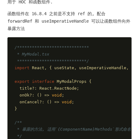
用于 HOC 和函数组件.
函数组件在 16.8.4 之前是不支持 ref 的, 配合
forwardRef 和 useImperativeHandle 可以让函数组件向外
暴露方法
/*****************************
 * MyModal.tsx
 ****************************/
import
 React, { useState, useImperativeHandle, FC,
export
interface
 MyModalProps {
  title?: React.ReactNode;
  onOk?: 
()
 =>
void
;
  onCancel?: 
()
 =>
void
;
}
/**
 * 暴露的方法, 适用`{ComponentName}Methods`形式命名
 */