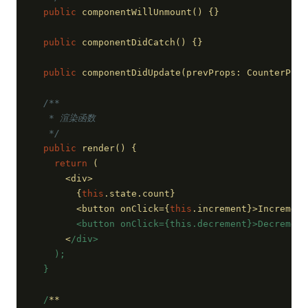
public
 componentWillUnmount() {}
public
 componentDidCatch() {}
public
 componentDidUpdate(prevProps: CounterProp
/**
   * 渲染函数
   */
public
 render() {
return
 (
      <div>
        {
this
.state.count}
        <button onClick={
this
.increment}>Increment
        <button onClick={this.decrement}>Decrement
      <
/div>
    );
  }
  /
**