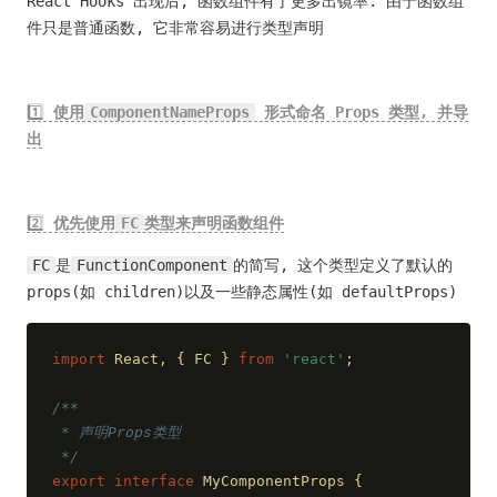
React Hooks 出现后, 函数组件有了更多出镜率. 由于函数组
件只是普通函数, 它非常容易进行类型声明
1️⃣
使用
ComponentNameProps
形式命名 Props 类型, 并导
出
2️⃣
优先使用
FC
类型来声明函数组件
FC
是
FunctionComponent
的简写, 这个类型定义了默认的
props(如 children)以及一些静态属性(如 defaultProps)
import
 React, { FC } 
from
'react'
;
/**
 * 声明Props类型
 */
export
interface
 MyComponentProps {