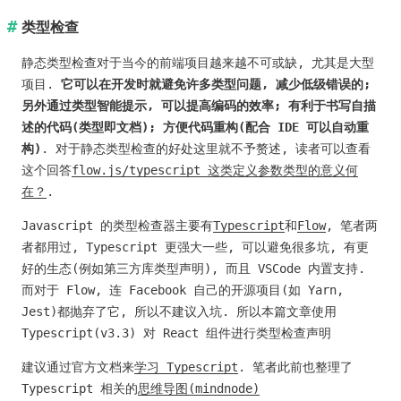
类型检查
静态类型检查对于当今的前端项目越来越不可或缺, 尤其是大型
项目.
它可以在开发时就避免许多类型问题, 减少低级错误的;
另外通过类型智能提示, 可以提高编码的效率; 有利于书写自描
述的代码(类型即文档); 方便代码重构(配合 IDE 可以自动重
构)
. 对于静态类型检查的好处这里就不予赘述, 读者可以查看
这个回答
flow.js/typescript 这类定义参数类型的意义何
在？
.
Javascript 的类型检查器主要有
Typescript
和
Flow
, 笔者两
者都用过, Typescript 更强大一些, 可以避免很多坑, 有更
好的生态(例如第三方库类型声明), 而且 VSCode 内置支持.
而对于 Flow, 连 Facebook 自己的开源项目(如 Yarn,
Jest)都抛弃了它, 所以不建议入坑. 所以本篇文章使用
Typescript(v3.3) 对 React 组件进行类型检查声明
建议通过官方文档来
学习 Typescript
. 笔者此前也整理了
Typescript 相关的
思维导图(mindnode)