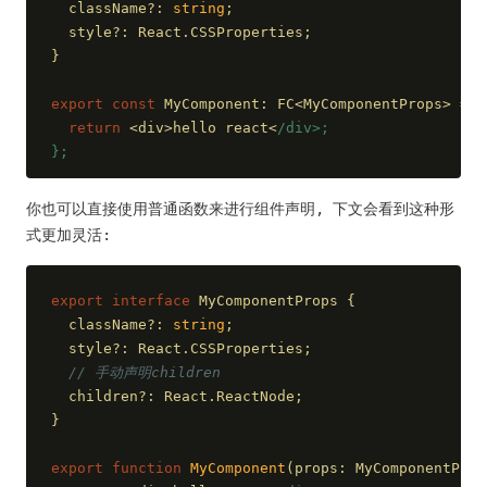
  className?: 
string
;
  style?: React.CSSProperties;
}
export
const
 MyComponent: FC<MyComponentProps> = 
p
return
 <div>hello react<
/div>;
};
你也可以直接使用普通函数来进行组件声明, 下文会看到这种形
式更加灵活:
export
interface
 MyComponentProps {
  className?: 
string
;
  style?: React.CSSProperties;
// 手动声明children
  children?: React.ReactNode;
}
export
function
MyComponent
(
props: MyComponentProp