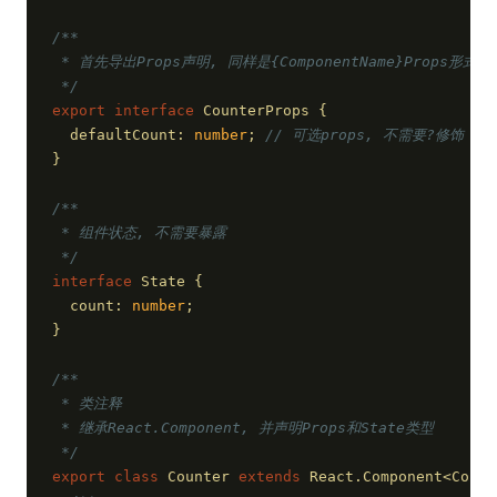
/**
 * 首先导出Props声明, 同样是{ComponentName}Props形式命
 */
export
interface
 CounterProps {
  defaultCount: 
number
; 
// 可选props, 不需要?修饰
}
/**
 * 组件状态, 不需要暴露
 */
interface
 State {
  count: 
number
;
}
/**
 * 类注释
 * 继承React.Component, 并声明Props和State类型
 */
export
class
 Counter 
extends
 React.Component<Count