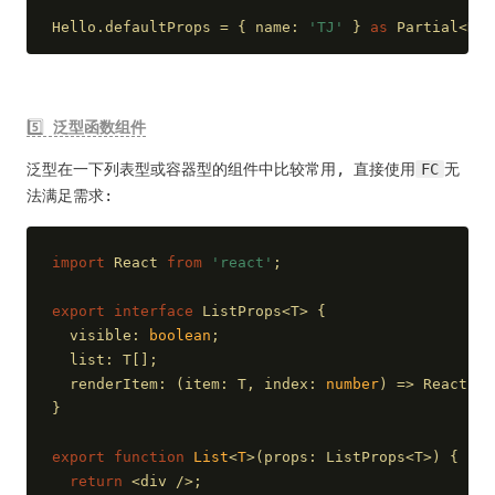
Hello.defaultProps = { name: 
'TJ'
 } 
as
 Partial<Hel
5️⃣
泛型函数组件
泛型在一下列表型或容器型的组件中比较常用, 直接使用
FC
无
法满足需求:
import
 React 
from
'react'
;
export
interface
 ListProps<T> {
  visible: 
boolean
;
  list: T[];
  renderItem: 
(
item: T, index: 
number
) =>
 React.Re
}
export
function
List
<
T
>(
props: ListProps<T>
) 
{
return
 <div />;