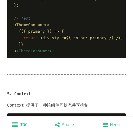
};
// Test
<ThemeConsumer>
  {
(
{ primary }
) =>
 {
return
 <div style={{ color: primary }} />;
  }}
<
/ThemeConsumer>;
5. Context
Context 提供了一种跨组件间状态共享机制
import
 React, { FC, useContext } 
from
'react'
;
TOC
Share
Menu