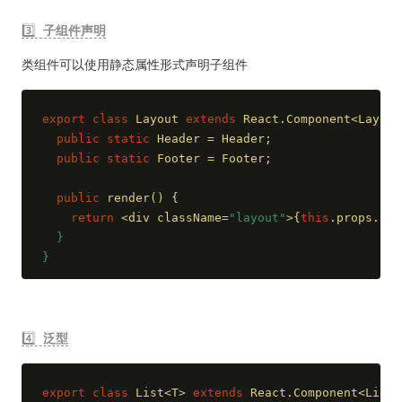
3️⃣
子组件声明
类组件可以使用静态属性形式声明子组件
export
class
 Layout 
extends
 React.Component<Layout
public
static
 Header = Header;
public
static
 Footer = Footer;
public
 render() {
return
 <div className=
"layout"
>{
this
.props.chi
  }
}
4️⃣
泛型
export
class
 List<T> 
extends
 React.Component<ListP