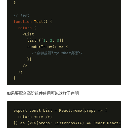
}
// Test
function
Test
(
) 
{
return
 (
    <List
      list={[
1
, 
2
, 
3
]}
      renderItem={
i
 =>
 {
/*自动推断i为number类型*/
      }}
    />
  );
}
如果要配合高阶组件使用可以这样子声明:
export const List = React.memo(props => {
  return <div />;
}) as (<T>(props: ListProps<T>) => React.ReactElem