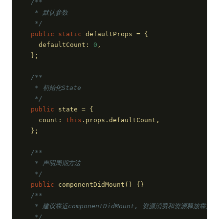
/**
   * 默认参数
   */
public
static
 defaultProps = {
    defaultCount: 
0
,
  };
/**
   * 初始化State
   */
public
 state = {
    count: 
this
.props.defaultCount,
  };
/**
   * 声明周期方法
   */
public
 componentDidMount() {}
/**
   * 建议靠近componentDidMount, 资源消费和资源释放靠近在
   */