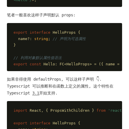
笔者一般喜欢这样子声明默认 props:
export
interface
 HelloProps {
  name?: 
string
; 
// 声明为可选属性
}
// 利用对象默认属性值语法
export
const
 Hello: FC<HelloProps> = 
(
{ name = 'TJ
如果非得使用 defaultProps, 可以这样子声明 👇.
Typescript 可以推断和在函数上定义的属性, 这个特性在
Typescript
3.1
开始支持.
import
 React, { PropsWithChildren } 
from
'react'
;
export
interface
 HelloProps {