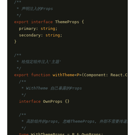
/**
 * 声明注入的Props
 */
export
interface
 ThemeProps {
  primary: 
string
;
  secondary: 
string
;
}
/**
 * 给指定组件注入'主题'
 */
export
function
withTheme
<
P
>(
Component: React.Comp
/**
   * WithTheme 自己暴露的Props
   */
interface
 OwnProps {}
/**
   * 高阶组件的props, 忽略ThemeProps, 外部不需要传递这
   */
type
 WithThemeProps = P & OwnProps;