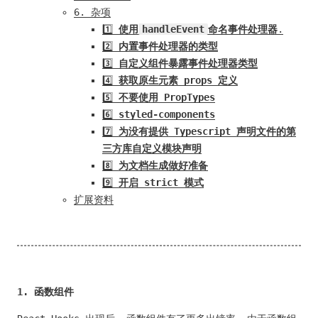
6. 杂项
1️⃣
使用
handleEvent
命名事件处理器
.
2️⃣
内置事件处理器的类型
3️⃣
自定义组件暴露事件处理器类型
4️⃣
获取原生元素 props 定义
5️⃣
不要使用 PropTypes
6️⃣
styled-components
7️⃣
为没有提供 Typescript 声明文件的第
三方库自定义模块声明
8️⃣
为文档生成做好准备
9️⃣
开启 strict 模式
扩展资料
1. 函数组件