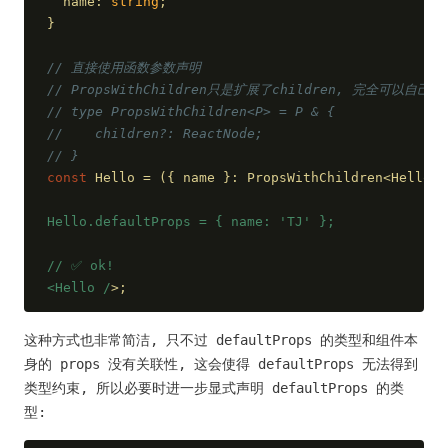
  name: 
string
;
}
// 直接使用函数参数声明
// PropsWithChildren只是扩展了children, 完全可以自己声
// type PropsWithChildren<P> = P & {
//    children?: ReactNode;
// }
const
 Hello = 
(
{ name }: PropsWithChildren<HelloPr
Hello.defaultProps = { name: 'TJ' };
/
/ ✅ ok!
<Hello /
>;
这种方式也非常简洁, 只不过 defaultProps 的类型和组件本
身的 props 没有关联性, 这会使得 defaultProps 无法得到
类型约束, 所以必要时进一步显式声明 defaultProps 的类
型: