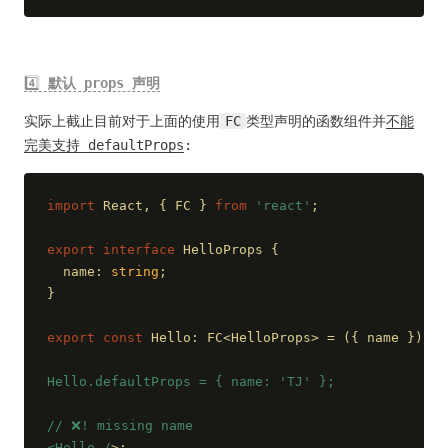
4️⃣
默认 props 声明
实际上截止目前对于上面的使用
FC
类型声明的函数组件并
不能
完美支持 defaultProps
:
import
 React, { FC } 
from
'react'
;
export
interface
 HelloProps {
  name: 
string
;
}
export
const
 Hello: FC<HelloProps> = 
(
{ name }
) =>
Hello.defaultProps = { name: 'TJ' };
/
/ ❌! missing name
<Hello /
>;