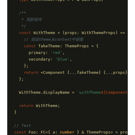
/**
   * 高阶组件
   */
const
 WithTheme = 
(
props: WithThemeProps
) =>
 {
// 假设theme从context中获取
const
 fakeTheme: ThemeProps = {
      primary: 
'red'
,
      secondary: 
'blue'
,
    };
return
 <Component {...fakeTheme} {...props} />
  };
  WithTheme.displayName = 
`withTheme
${Component.di
return
 WithTheme;
}
// Test
const
 Foo: FC<{ a: 
number
 } & ThemeProps> = 
props
 