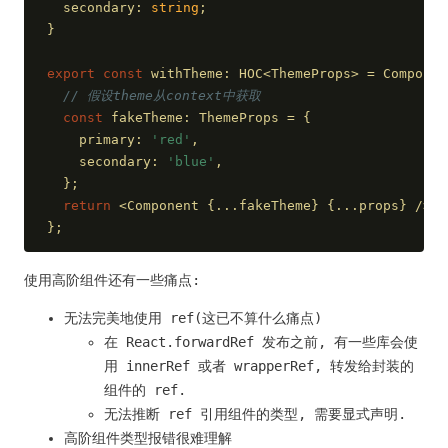
  secondary: 
string
;
}
export
const
 withTheme: HOC<ThemeProps> = 
Componen
// 假设theme从context中获取
const
 fakeTheme: ThemeProps = {
    primary: 
'red'
,
    secondary: 
'blue'
,
  };
return
 <Component {...fakeTheme} {...props} />;
};
使用高阶组件还有一些痛点:
无法完美地使用 ref(这已不算什么痛点)
在 React.forwardRef 发布之前, 有一些库会使
用 innerRef 或者 wrapperRef, 转发给封装的
组件的 ref.
无法推断 ref 引用组件的类型, 需要显式声明.
高阶组件类型报错很难理解