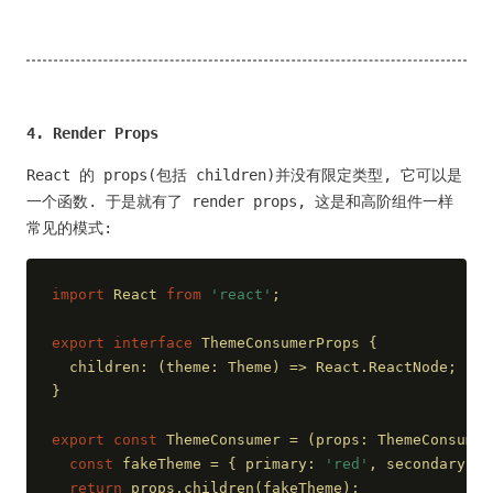
4. Render Props
React 的 props(包括 children)并没有限定类型, 它可以是
一个函数. 于是就有了 render props, 这是和高阶组件一样
常见的模式:
import
 React 
from
'react'
;
export
interface
 ThemeConsumerProps {
  children: 
(
theme: Theme
) =>
 React.ReactNode;
}
export
const
 ThemeConsumer = 
(
props: ThemeConsumer
const
 fakeTheme = { primary: 
'red'
, secondary: 
'
return
 props.children(fakeTheme);