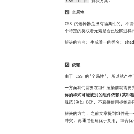
CSS-in-js
解决方案.
1️⃣ 全局性
CSS 的选择器是没有隔离性的, 不
个特定的类或者元素是否已经赋过样式
解决的方向: 生成唯一的类名; shadow
2️⃣ 依赖
由于 CSS 的’全局性’, 所以就产
一方面我们需要在组件渲染前就需要先将
你的样式可能被别的组件依赖(某种程
规范(例如 BEM, 不直接使用标签
解决的方向: 之前文章提到组件是一
冲突, 再通过创建优于复用, 组合优