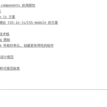
-components 的局限性
范
n-js 方案
 CSS-in-js/CSS-module 的方案
的技术栈
vg 图标
和 em 等相对单位, 创建更有弹性的组件
I 设计规范
t进行样式规范检查