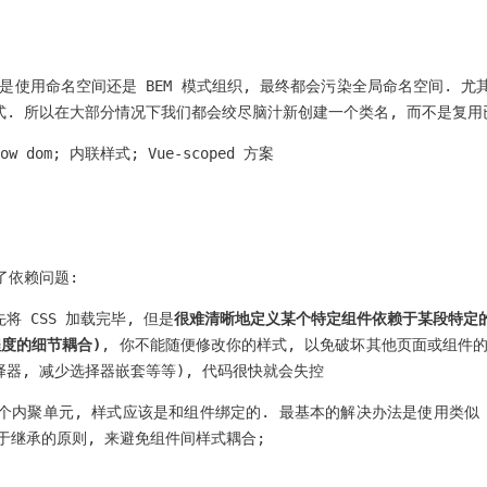
管是使用命名空间还是 BEM 模式组织, 最终都会污染全局命名空间. 
. 所以在大部分情况下我们都会绞尽脑汁新创建一个类名, 而不是复用
 dom; 内联样式; Vue-scoped 方案
生了依赖问题:
 CSS 加载完毕, 但是
很难清晰地定义某个特定组件依赖于某段特定的 
度的细节耦合)
, 你不能随便修改你的样式, 以免破坏其他页面或组件的
选择器, 减少选择器嵌套等等), 代码很快就会失控
个内聚单元, 样式应该是和组件绑定的. 最基本的解决办法是使用类似 
于继承的原则, 来避免组件间样式耦合;