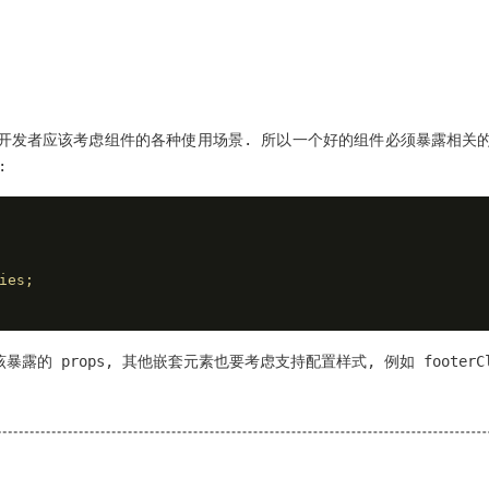
开发者应该考虑组件的各种使用场景. 所以一个好的组件必须暴露相关
:
ies;
props, 其他嵌套元素也要考虑支持配置样式, 例如 footerClassNa