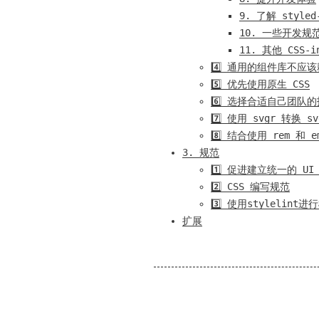
9. 了解 styled
10. 一些开发规
11. 其他 CSS-i
4️⃣ 通用的组件库不应该耦合
5️⃣ 优先使用原生 CSS
6️⃣ 选择合适自己团队
7️⃣ 使用 svgr 转换 s
8️⃣ 结合使用 rem 
3. 规范
1️⃣ 促进建立统一的 U
2️⃣ CSS 编写规范
3️⃣ 使用stylelin
扩展