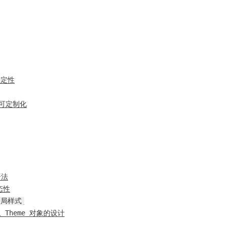
确定性
度可定制化
语法
态性
全局样式
及 Theme 对象的设计