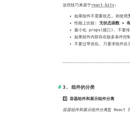
这些技巧来源于
react-bits
:
如果组件不需要状态, 则使用
性能上比较:
无状态函数 > 有
最小化 props(接口). 不要
如果组件内部存在较多条件控制
不要过早优化. 只要求组件在
3. 组件的分类
1️⃣
容器组件
和
展示组件
分离
容器组件和展示组件分离
是 Reac