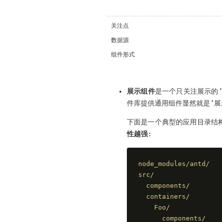
关注点
数据源
组件形式
展示组件
是一个只关注展示的’
件库提供通用组件显然就是’展
下面是一个典型的应用目录结构
性越强
:
node_modules/antd
src/
  components/   
  containers/
    Foo/
      component