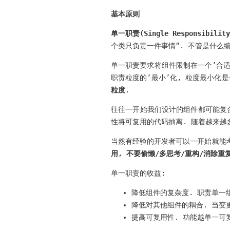
基本原则
单一职责(Single Responsibility
个类只负责一件事情”. 不管是什么编
单一职责要求将组件限制在一个’合适
职责粒度的’最小’化, 粒度最小化
粒度
.
往往一开始我们设计的组件都可能复合
性将可复用的代码抽离. 随着越来越多
当然有经验的开发者可以一开始就能
用, 不要偷懒/多思考/重构/消除重
单一职责的收益:
降低组件的复杂度. 职责单一
降低对其他组件的耦合. 当变
提高可复用性. 功能越单一可