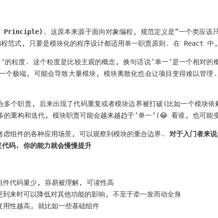
 Principle)
. 这原本来源于面向对象编程, 规范定义是”一个类应该
程范式, 只要是模块化的程序设计都适用单一职责原则. 在 React 中
’的粒度. 这个粒度是比较主观的概念, 换句话说’单一’是一个相对的
是一个极端, 可能会导致大量模块, 模块离散化也会让项目变得难以管理
多个职责, 后来出现了代码重复或者模块边界被打破(比如一个模块依赖
的重构和迭代, 模块职责可能会越来越趋于’单一’(😂 看谁, 也可能变
考虑组件的各种应用场景, 可以观察到模块的重合边界.
对于入门者来说
复代码, 你的能力就会慢慢提升
组件代码量少, 容易被理解, 可读性高
更到来时可以降低对其他功能的影响, 不至于牵一发而动全身
复用性越高, 就比如一些基础组件