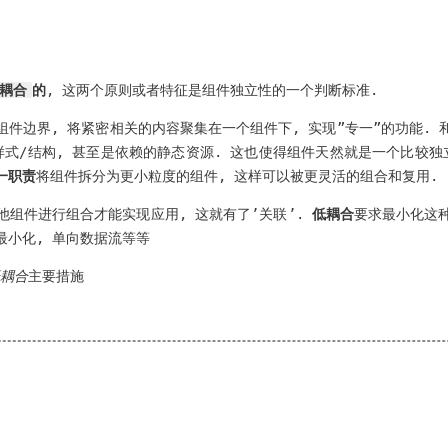
低耦合
的
, 这两个原则或者特征是组件独立性的一个判断标准.
组件边界, 将紧密相关的内容聚集在一个组件下, 实现”专一”的功能. 
样式/结构, 甚至是依赖的静态资源. 这也使得组件天然就是一个比较独
一职责
将组件拆分为更小粒度的组件, 这样可以被更灵活的组合和复用.
他组件进行组合才能实现应用, 这就有了’关联’.
低耦合
要求最小化这
最小化, 单向数据流等等
低耦合
主要措施